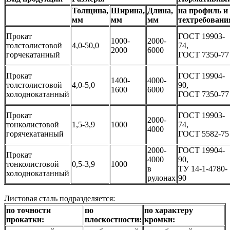
Толщина,
Ширина,
Длина,
на профиль и
мм
мм
мм
техтребовани
Прокат
ГОСТ 19903-
1000-
2000-
толстолистовой
4,0-50,0
74,
2000
6000
горчекатанный
ГОСТ 7350-77
Прокат
ГОСТ 19904-
1400-
4000-
толстолистовой
4,0-5,0
90,
1600
6000
холоднокатанный
ГОСТ 7350-77
Прокат
ГОСТ 19903-
2000-
тонколистовой
1,5-3,9
1000
74,
4000
горячекатанный
ГОСТ 5582-75
2000-
ГОСТ 19904-
Прокат
4000
90,
тонколистовой
0,5-3,9
1000
в
ТУ 14-1-4780-
холоднокатанный
рулонах
90
Листовая сталь подразделяется:
по точности
по
по характеру
прокатки:
плоскостности:
кромки: