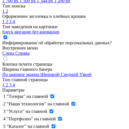
1 700 px
1 500 px
1 344 px
1 200 px
Тип поиска
1
2
Оформление заголовка и хлебных крошек
1
2
3
4
Тип наведения на картинки
блеск
мигание
без анимации
Информирование об обработке персональных данных
?
Внутреннее меню
Слева
Справа
Кнопка печати страницы
Ширина главного банера
По ширине экрана
Широкий
Средний
Узкий
Тип главной страницы
1
2
3
4
Параметры
1
"Тизеры" на главной
2
"Наши технологии" на главной
3
"Услуги" на главной
4
"Портфолио" на главной
5
"Каталог" на главной