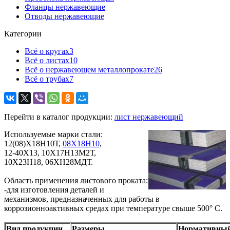
Фланцы нержавеющие
Отводы нержавеющие
Категории
Всё о кругах
3
Всё о листах
10
Всё о нержавеющем металлопрокате
26
Всё о трубах
7
Перейти в каталог продукции:
лист нержавеющий
Используемые марки стали:
12(08)Х18Н10Т,
08Х18Н10
,
12-40Х13, 10Х17Н13М2Т,
10Х23Н18, 06ХН28МДТ.
Область применения листового проката:
-для изготовления деталей и
механизмов, предназначенных для работы в
коррозионноактивных средах при температуре свыше 500° С.
Вид продукции
Размеры
Нормативный