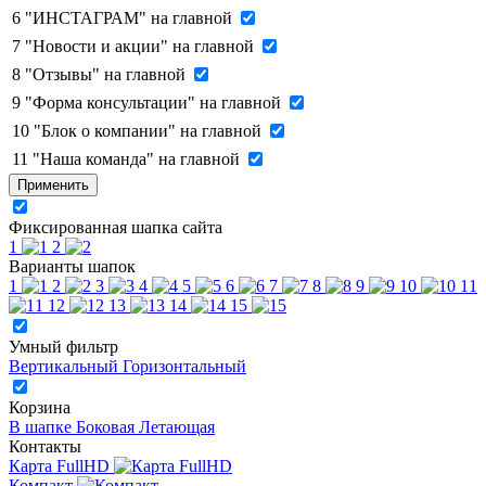
6
"ИНСТАГРАМ" на главной
7
"Новости и акции" на главной
8
"Отзывы" на главной
9
"Форма консультации" на главной
10
"Блок о компании" на главной
11
"Наша команда" на главной
Применить
Фиксированная шапка сайта
1
2
Варианты шапок
1
2
3
4
5
6
7
8
9
10
11
12
13
14
15
Умный фильтр
Вертикальный
Горизонтальный
Корзина
В шапке
Боковая
Летающая
Контакты
Карта FullHD
Компакт