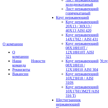
Лист нержавеющий
холоднокатаный
Лист нержавеющий
горячекатаный
Круг нержавеющий
Круг нержавеющий
20Х13 / 30Х13 /
40Х13 AISI 420
Круг нержавеющий
14Х17Н2 / AISI 431
Круг нержавеющий
О компании
08Х18Н10Т /
О
12Х18Н10Т AISI
компании
321
Наша
Новости
Круг нержавеющий
Услу
команда
08Х18Н10 /
Реквизиты
12Х18Н10 AISI 304
Вакансии
Круг нержавеющий
10Х23Н18 / AISI
310S
Круг нержавеющий
10Х17Н13М2Т/AISI
316 Тi
Шестигранник
нержавеющий