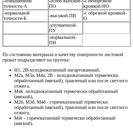
-повышенной
-особо выоской-
-с необрезной
точности-А
ПО
кромкой-НО
-нормальной
-с обрезной кромкой-
-высокой-ПВ
точности-Б
О
-улучшенной-
ПУ
-нормальной-
ПН
По состоянию материала и качеству поверхности листовой
прокат подразделяют на группы:
Н1, 2В-холоднокатанный нагартованный,
М2а, М3а, М4а, 2В - холоднокатанный термически
обработанный (мягкий), травленый или после светлого
отжига,
М4в -холоднокатанный термически обработанный
(мягкий),
М2б, М3б, М4б - горячекатанный термически
обработанный (мягкий), травленый или после светлого
отжига,
М4г - горячекатанный термически обработанный
(мягкий).