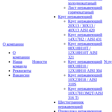
холоднокатаный
Лист нержавеющий
горячекатаный
Круг нержавеющий
Круг нержавеющий
20Х13 / 30Х13 /
40Х13 AISI 420
Круг нержавеющий
14Х17Н2 / AISI 431
Круг нержавеющий
О компании
08Х18Н10Т /
О
12Х18Н10Т AISI
компании
321
Наша
Новости
Круг нержавеющий
Услу
команда
08Х18Н10 /
Реквизиты
12Х18Н10 AISI 304
Вакансии
Круг нержавеющий
10Х23Н18 / AISI
310S
Круг нержавеющий
10Х17Н13М2Т/AISI
316 Тi
Шестигранник
нержавеющий
Проволока нержавеющая