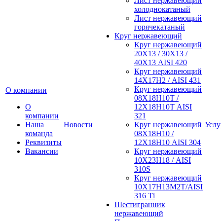
Лист нержавеющий
холоднокатаный
Лист нержавеющий
горячекатаный
Круг нержавеющий
Круг нержавеющий
20Х13 / 30Х13 /
40Х13 AISI 420
Круг нержавеющий
14Х17Н2 / AISI 431
Круг нержавеющий
О компании
08Х18Н10Т /
О
12Х18Н10Т AISI
компании
321
Наша
Новости
Круг нержавеющий
Услу
команда
08Х18Н10 /
Реквизиты
12Х18Н10 AISI 304
Вакансии
Круг нержавеющий
10Х23Н18 / AISI
310S
Круг нержавеющий
10Х17Н13М2Т/AISI
316 Тi
Шестигранник
нержавеющий