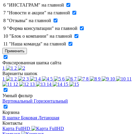
6
"ИНСТАГРАМ" на главной
7
"Новости и акции" на главной
8
"Отзывы" на главной
9
"Форма консультации" на главной
10
"Блок о компании" на главной
11
"Наша команда" на главной
Применить
Фиксированная шапка сайта
1
2
Варианты шапок
1
2
3
4
5
6
7
8
9
10
11
12
13
14
15
Умный фильтр
Вертикальный
Горизонтальный
Корзина
В шапке
Боковая
Летающая
Контакты
Карта FullHD
Компакт