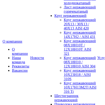
холоднокатаный
Лист нержавеющий
горячекатаный
Круг нержавеющий
Круг нержавеющий
20Х13 / 30Х13 /
40Х13 AISI 420
Круг нержавеющий
14Х17Н2 / AISI 431
Круг нержавеющий
О компании
08Х18Н10Т /
О
12Х18Н10Т AISI
компании
321
Наша
Новости
Круг нержавеющий
Услу
команда
08Х18Н10 /
Реквизиты
12Х18Н10 AISI 304
Вакансии
Круг нержавеющий
10Х23Н18 / AISI
310S
Круг нержавеющий
10Х17Н13М2Т/AISI
316 Тi
Шестигранник
нержавеющий
Проволока нержавеющая