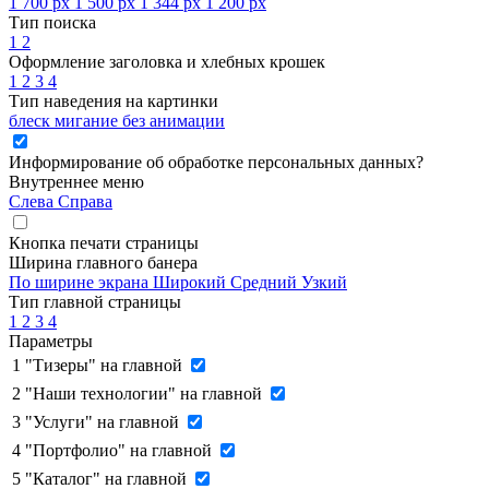
1 700 px
1 500 px
1 344 px
1 200 px
Тип поиска
1
2
Оформление заголовка и хлебных крошек
1
2
3
4
Тип наведения на картинки
блеск
мигание
без анимации
Информирование об обработке персональных данных
?
Внутреннее меню
Слева
Справа
Кнопка печати страницы
Ширина главного банера
По ширине экрана
Широкий
Средний
Узкий
Тип главной страницы
1
2
3
4
Параметры
1
"Тизеры" на главной
2
"Наши технологии" на главной
3
"Услуги" на главной
4
"Портфолио" на главной
5
"Каталог" на главной