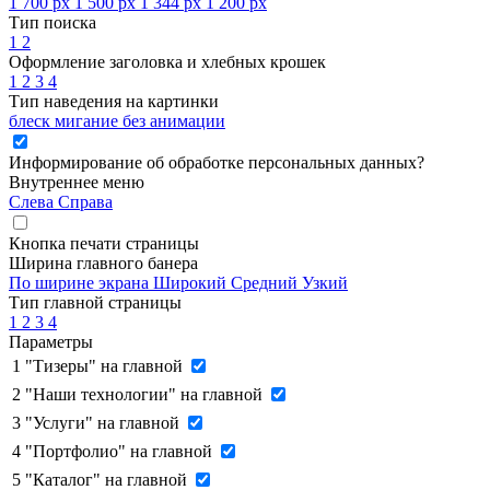
1 700 px
1 500 px
1 344 px
1 200 px
Тип поиска
1
2
Оформление заголовка и хлебных крошек
1
2
3
4
Тип наведения на картинки
блеск
мигание
без анимации
Информирование об обработке персональных данных
?
Внутреннее меню
Слева
Справа
Кнопка печати страницы
Ширина главного банера
По ширине экрана
Широкий
Средний
Узкий
Тип главной страницы
1
2
3
4
Параметры
1
"Тизеры" на главной
2
"Наши технологии" на главной
3
"Услуги" на главной
4
"Портфолио" на главной
5
"Каталог" на главной