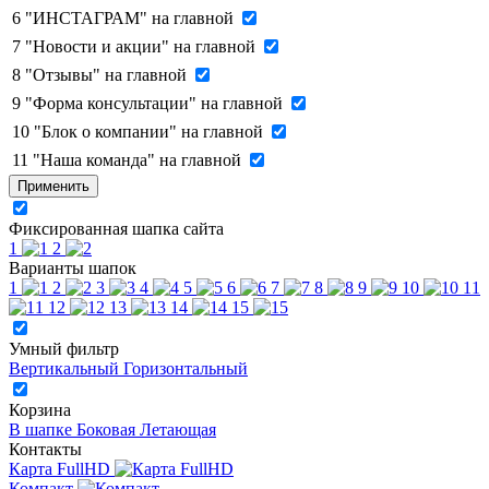
6
"ИНСТАГРАМ" на главной
7
"Новости и акции" на главной
8
"Отзывы" на главной
9
"Форма консультации" на главной
10
"Блок о компании" на главной
11
"Наша команда" на главной
Применить
Фиксированная шапка сайта
1
2
Варианты шапок
1
2
3
4
5
6
7
8
9
10
11
12
13
14
15
Умный фильтр
Вертикальный
Горизонтальный
Корзина
В шапке
Боковая
Летающая
Контакты
Карта FullHD
Компакт