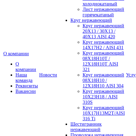
холоднокатаный
Лист нержавеющий
горячекатаный
Круг нержавеющий
Круг нержавеющий
20Х13 / 30Х13 /
40Х13 AISI 420
Круг нержавеющий
14Х17Н2 / AISI 431
Круг нержавеющий
О компании
08Х18Н10Т /
О
12Х18Н10Т AISI
компании
321
Наша
Новости
Круг нержавеющий
Услу
команда
08Х18Н10 /
Реквизиты
12Х18Н10 AISI 304
Вакансии
Круг нержавеющий
10Х23Н18 / AISI
310S
Круг нержавеющий
10Х17Н13М2Т/AISI
316 Тi
Шестигранник
нержавеющий
Проволока нержавеющая