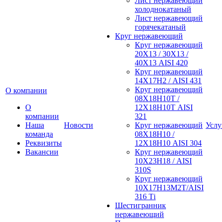
Лист нержавеющий
холоднокатаный
Лист нержавеющий
горячекатаный
Круг нержавеющий
Круг нержавеющий
20Х13 / 30Х13 /
40Х13 AISI 420
Круг нержавеющий
14Х17Н2 / AISI 431
Круг нержавеющий
О компании
08Х18Н10Т /
О
12Х18Н10Т AISI
компании
321
Наша
Новости
Круг нержавеющий
Услу
команда
08Х18Н10 /
Реквизиты
12Х18Н10 AISI 304
Вакансии
Круг нержавеющий
10Х23Н18 / AISI
310S
Круг нержавеющий
10Х17Н13М2Т/AISI
316 Тi
Шестигранник
нержавеющий